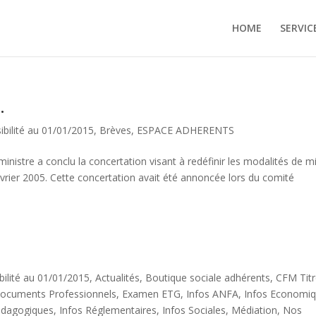
HOME
SERVIC
.
ibilité au 01/01/2015
,
Brèves
,
ESPACE ADHERENTS
re a conclu la concertation visant à redéfinir les modalités de m
février 2005. Cette concertation avait été annoncée lors du comité
bilité au 01/01/2015
,
Actualités
,
Boutique sociale adhérents
,
CFM Tit
ocuments Professionnels
,
Examen ETG
,
Infos ANFA
,
Infos Economi
édagogiques
,
Infos Réglementaires
,
Infos Sociales
,
Médiation
,
Nos