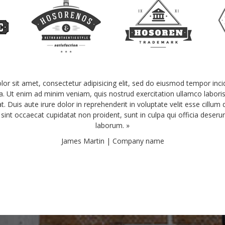
or sit amet, consectetur adipisicing elit, sed do eiusmod tempor incid
. Ut enim ad minim veniam, quis nostrud exercitation ullamco laboris n
uis aute irure dolor in reprehenderit in voluptate velit esse cillum d
 sint occaecat cupidatat non proident, sunt in culpa qui officia deserun
laborum. »
James Martin | Company name