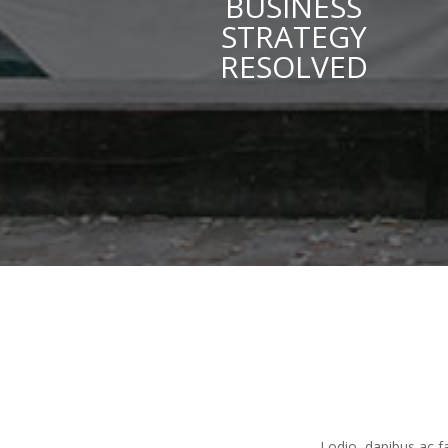
BUSINESS
STRATEGY
RESOLVED
Lodio, dapibus ac fa