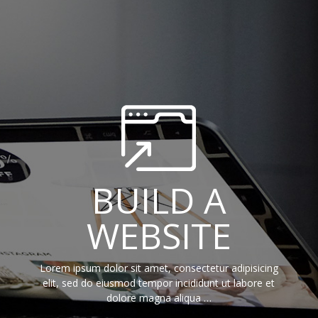
BUILD A
WEBSITE
Lorem ipsum dolor sit amet, consectetur adipisicing
elit, sed do eiusmod tempor incididunt ut labore et
dolore magna aliqua …