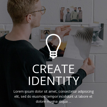
CREATE
IDENTITY
Lorem ipsum dolor sit amet, consectetur adipisicing
elit, sed do eiusmod tempor incididunt ut labore et
dolore magna aliqua …