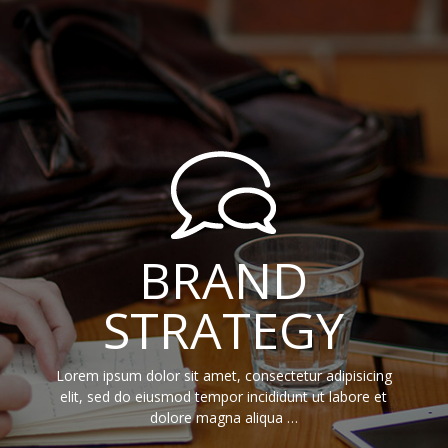
BRAND
STRATEGY
Lorem ipsum dolor sit amet, consectetur adipisicing
elit, sed do eiusmod tempor incididunt ut labore et
dolore magna aliqua …