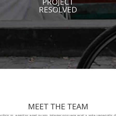
PROJECT
RESOLVED
MEET THE TEAM
cilisis in, egestas eget quam. Integer posuere erat a ante venenatis d