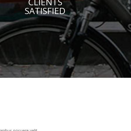
CLIENTS
SATISFIED
apibus posuere velit