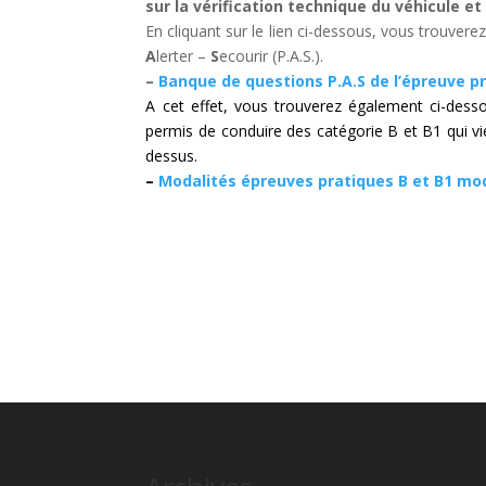
sur la vérification technique du véhicule et
En cliquant sur le lien ci-dessous, vous trouver
A
lerter –
S
ecourir (P.A.S.).
–
Banque de questions P.A.S de l’épreuve p
A cet effet, vous trouverez également ci-desso
permis de conduire des catégorie B et B1 qui vie
dessus.
–
Modalités épreuves pratiques B et B1 mo